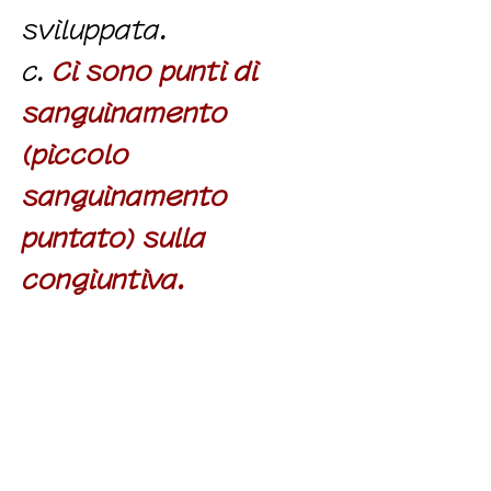
sviluppata.
c.
Ci sono punti di
sanguinamento
(piccolo
sanguinamento
puntato) sulla
congiuntiva.
2) Risultati della vista
interna
Il sangue è rosso
scuro e fluido.