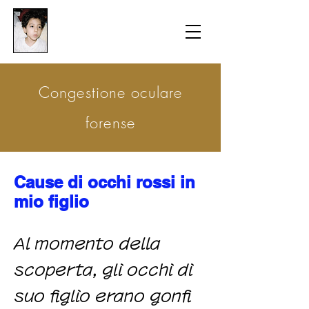
​防衛医科大学校病院の
組織的虐待事件
​Congestione oculare
forense
Cause di occhi rossi in
mio figlio
Al momento della
scoperta, gli occhi di
suo figlio erano gonfi