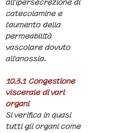
all'ipersecrezione di
catecolamine e
l'aumento della
permeabilità
vascolare dovuto
all'anossia.
10.3.1 Congestione
viscerale di vari
organi
Si verifica in quasi
tutti gli organi come