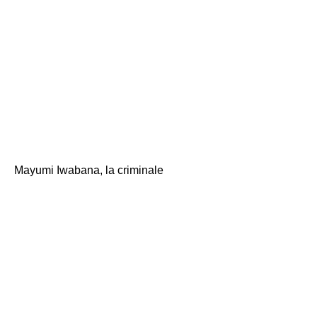
Wakamatsu non
c'era. Allora perché
hai bisogno del
pigiama? \
Mayumi Iwabana, la criminale
"Bene! È una regola
dell'ospedale. Allora
per favore. \