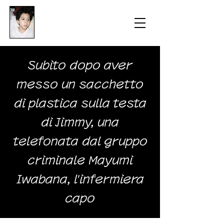
​防衛医科大学校病院の
組織的虐待事件
​Subito dopo aver
messo un sacchetto
di plastica sulla testa
di Jimmy, una
telefonata dal gruppo
criminale Mayumi
Iwabana, l'infermiera
capo