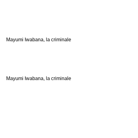
Me,
"No. è Tokyo. \
Mayumi Iwabana, la criminale
"Ah. È così? inteso. \
Mayumi Iwabana, la criminale
"Beh, è vero. Si
prega di portare 5.6
pigiami. Inoltre, per
favore dammi un