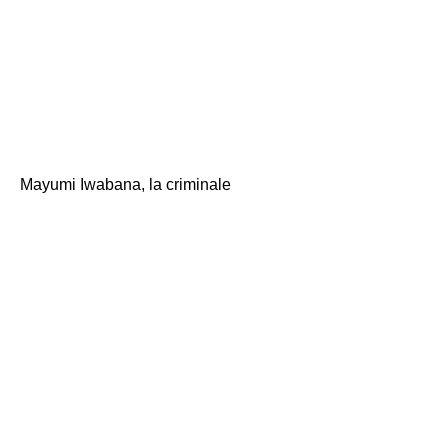
sacco di Teshuper. \
È chiamato.
Mayumi Iwabana, la criminale
"Lascio l'ospedale
domani? In realtà,
sono stato dimesso
oggi, ma quello di
oggi era domani
perché il dottor