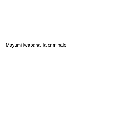
Me
"Ora, è la linea 5. \
Mayumi Iwabana, la criminale
"ehi! Linea 5? Stai
andando in
ospedale? (Sembra
che fossi sorpreso
e in preda al panico.)