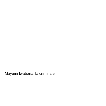
ospedale? \
(Mi chiedevo se
potevo trovare un
dottore W per
dimettere mio figlio
in questo momento.)
Mayumi Iwabana, la criminale
"No. Non è così, ma
dove sei adesso? \