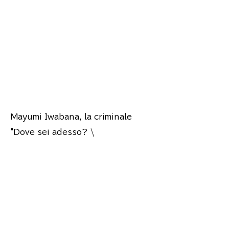
figlio.
Quello che segue
è il contenuto.
Mayumi Iwabana, la criminale
"Dove sei adesso? \
Me
"Ehm! Come mai?
Devo tornare in