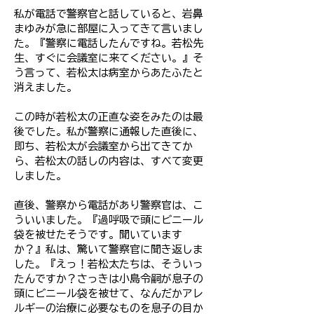
私が電話で警察官と話していると、岩鼻
まゆみが急に部屋に入ってきて言いまし
た。『警察に電話したんですね。若松先
生、すぐに会議室に来てください。』そ
う言って、若松太は病室からあたふたと
消えました。
この時が若松太の正直な姿をみたのは最
後でした。私が警察に通報した直後に、
即ち、若松太が会議室から出てきてか
ら、若松太の話しの内容は、すべて変更
しました。
直後、警察から電話があり警察官は、こ
ういいました。『過呼吸で頭にビニール
袋を被せたそうです。聞いています
か？』私は、驚いて警察官に聞き返しま
した。『えっ！若松太たちは、そういっ
たんですか？さっきは小島令嗣が息子の
頭にビニール袋を被せて、なんだかアレ
ルギーの治療に必要なものを息子の目か