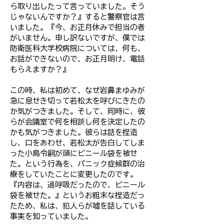
ら取り出したって言っていました。そう
じゃないんですか？』すると警察官は言
いました。『今、お正月休みで担当の者
がいません。申し訳ないですが、僕では
防衛医科大学校病院については、何も、
お話ができないので、お正月明け、電話
もらえますか？』
この時、私は初めて、なぜ岩鼻まゆみが
急に息せき切って若松太を呼びにきたの
か気がつきました。そして、同時に、彼
らが会議室で何を相談し何を決定したの
かも気がつきました。彼らは話を捏造
し、口をあわせ、若松太が告白してしま
った小島令嗣が頭にビニール袋を被せ
た。という行為を、パニック症候群の治
療をしていたことに変更したのです。
『内容は、過呼吸だったので、ビニール
袋を被せた。』というお粗末な捏造だっ
たため、私は、犯人らが嘘を話している
事実を知っていました。