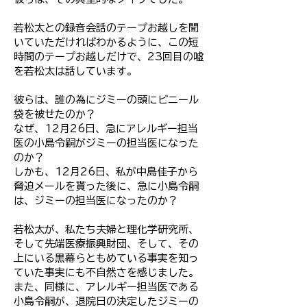
若松太との録音会話のテープお越しを聞
いていただければわかるように、この短
時間のテープお越しだけで、23回目の嘘
を若松太は話しています。
彼らは、誰の為にジミーの頭にビニール
袋を被せたのか？
なぜ、12月26日、急にアレルギー担当
医の小島令嗣がジミーの担当医になった
のか？
しかも、12月26日、私が中島佳子から
脅迫メールを貰った後に、急に小島令嗣
は、ジミーの担当医になったのか？
若松太が、私たち夫婦と理化学研究所、
そして先端医療振興財団、そして、その
上にいる黒幕らともめている事実を知っ
ていた事実にも不自然さを感じました。
また、同様に、アレルギー担当医である
小島令嗣が、退院日の決定したジミーの